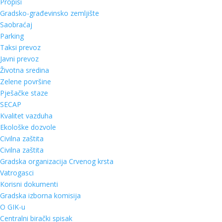
Propisi
Gradsko-građevinsko zemljište
Saobraćaj
Parking
Taksi prevoz
Javni prevoz
Životna sredina
Zelene površine
Pješačke staze
SECAP
Kvalitet vazduha
Ekološke dozvole
Civilna zaštita
Civilna zaštita
Gradska organizacija Crvenog krsta
Vatrogasci
Korisni dokumenti
Gradska izborna komisija
O GIK-u
Centralni birački spisak