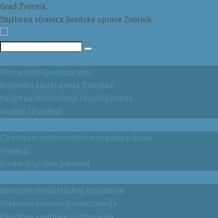
Grad Zvornik
Službena stranica Gradske uprave Zvornik
Pretraga
Privreda i preduzetnici
Privrednici i preduzetnici
Privredni savjet grada Zvornika
Savjet za obrazovanje i zapošljavanje
Analize i izvještaji
Međunarodna i međugradska saradnja
Članstvo u međunarodnim organizacijama
Projekti
Gradovi/opštine partneri
Vaspitanje i obrazovanje
Ustanove predškolskog vaspitanja
Ustanove osnovnog obrazovanja
Ustanove srednjeg obrazovanja