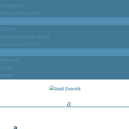
Vatrogasci
Korisni dokumenti
Gradska izborna komisija
O GIK-u
Centralni birački spisak
Dokumenti GIK-a
Javni pozivi i konkursi
Konkursi
Pozivi
Oglasi
a