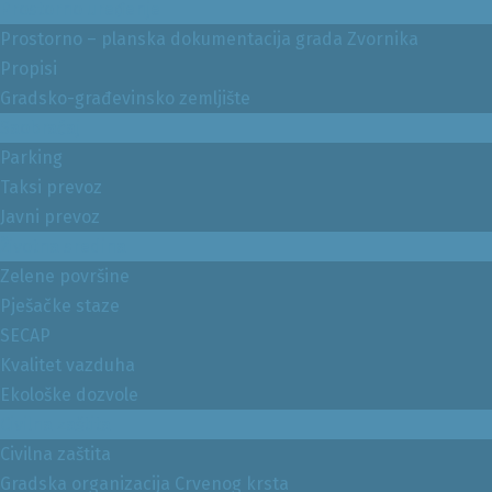
Prostorno uređenje
Prostorno – planska dokumentacija grada Zvornika
Propisi
Gradsko-građevinsko zemljište
Saobraćaj
Parking
Taksi prevoz
Javni prevoz
Životna sredina
Zelene površine
Pješačke staze
SECAP
Kvalitet vazduha
Ekološke dozvole
Civilna zaštita
Civilna zaštita
Gradska organizacija Crvenog krsta