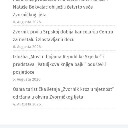
Nataše Bekvalac obilježili četvrto veče
Zvorničkog ljeta
6. Augusta 2026.
Zvornik prvi u Srpskoj dobija kancelariju Centra
za nestalu i zlostavljanu decu
6. Augusta 2026.
Izložba „Most u bojama Republike Srpske“ i
predstava „Patuljkova knjiga bajki“ oduševili
posjetioce
5. Augusta 2026.
Osma turistička šetnja „Zvornik kroz umjetnost“
održana u okviru Zvorničkog ljeta
4. Augusta 2026.