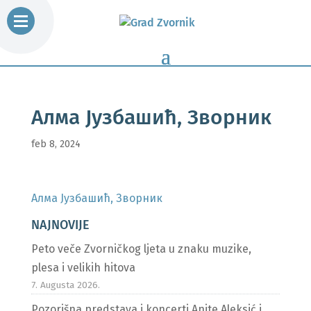
Алма Јузбашић, Зворник
feb 8, 2024
Алма Јузбашић, Зворник
NAJNOVIJE
Peto veče Zvorničkog ljeta u znaku muzike,
plesa i velikih hitova
7. Augusta 2026.
Pozorišna predstava i koncerti Anite Aleksić i