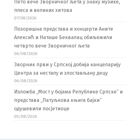
Пето вече Зворничког љета у знаку музике,
плеса и великих хитова
07/08/2026
Позоришна представа и концерти Аните
Алексић и Наташе Беквалац обиљежили
четврто вече Зворничког љета
06/08/2026
Зворник први у Српској добија канцеларију
Центра за несталу и злостављану децу
06/08/2026
Изложба „Мост у бојама Републике Српске“ и
представа „Патуљкова књига бајки“
одушевили посјетиоце
05/08/2026