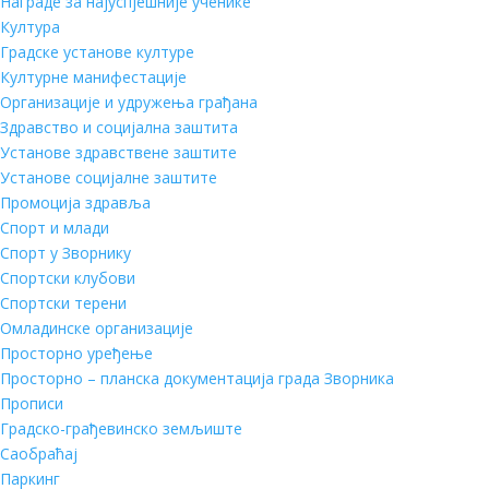
Награде за најуспјешније ученике
Култура
Градске установе културе
Културне манифестације
Организације и удружења грађана
Здравство и социјална заштита
Установе здравствене заштите
Установе социјалне заштите
Промоција здравља
Спорт и млади
Спорт у Зворнику
Спортски клубови
Спортски терени
Омладинске организације
Просторно уређење
Просторно – планска документација града Зворника
Прописи
Градско-грађевинско земљиште
Саобраћај
Паркинг