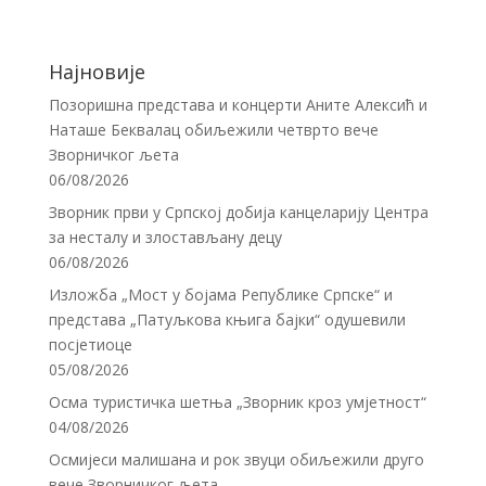
Најновије
Позоришна представа и концерти Аните Алексић и
Наташе Беквалац обиљежили четврто вече
Зворничког љета
06/08/2026
Зворник први у Српској добија канцеларију Центра
за несталу и злостављану децу
06/08/2026
Изложба „Мост у бојама Републике Српске“ и
представа „Патуљкова књига бајки“ одушевили
посјетиоце
05/08/2026
Осма туристичка шетња „Зворник кроз умјетност“
04/08/2026
Осмијеси малишана и рок звуци обиљежили друго
вече Зворничког љета