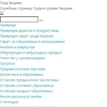
Град Зворник
Службена страница Градске управе Зворник
Претражи
Привреда
Привредна друштва и предузетници
Привредни савјет града Зворник
Савјет за образовање и запошљавање
Анализе и извјештаји
Међународна и међуградска сарадња
Чланство у организацијама
Пројекти
Градови/општине партнери
Васпитање и образовање
Установе предшколског васпитања
Установе основног образовања
Установе средњег образовања
Високошколске установе
Стипендије