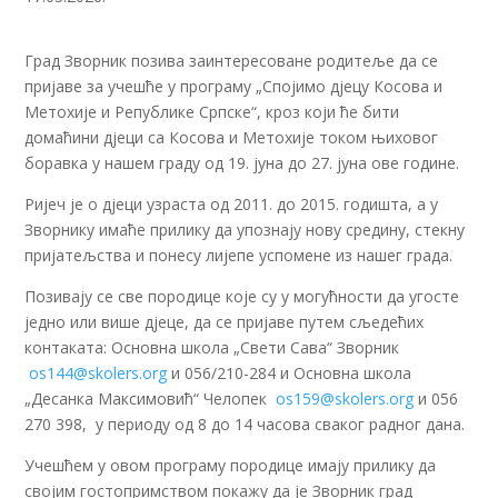
Град Зворник позива заинтересоване родитеље да се
пријаве за учешће у програму „Спојимо дјецу Косова и
Метохије и Републике Српске“, кроз који ће бити
домаћини дјеци са Косова и Метохије током њиховог
боравка у нашем граду од 19. јуна до 27. јуна ове године.
Ријеч је о дјеци узраста од 2011. до 2015. годишта, а у
Зворнику имаће прилику да упознају нову средину, стекну
пријатељства и понесу лијепе успомене из нашег града.
Позивају се све породице које су у могућности да угосте
једно или више дјеце, да се пријаве путем сљедећих
контаката: Основна школа „Свети Сава“ Зворник
os144@skolers.org
и 056/210-284 и Основна школа
„Десанка Максимовић“ Челопек
os159@skolers.org
и 056
270 398, у периоду од 8 до 14 часова сваког радног дана.
Учешћем у овом програму породице имају прилику да
својим гостопримством покажу да је Зворник град