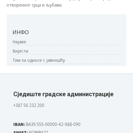
отворенног срца и љубави.
ИНФО
Најаве
Вијести
Тим за односе с јавношћу
Сједиште градске администрације
+387 56 232 200
IBAN:
BA39 555-00000-42-988-090
SWIFT:
NOBIBA22