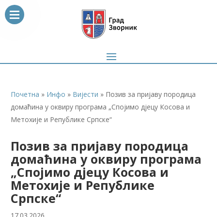
Почетна
»
Инфо
»
Вијести
»
Позив за пријаву породица
домаћина у оквиру програма „Спојимо дјецу Косова и
Метохије и Републике Српске“
Позив за пријаву породица
домаћина у оквиру програма
„Спојимо дјецу Косова и
Метохије и Републике
Српске“
17.03.2026.