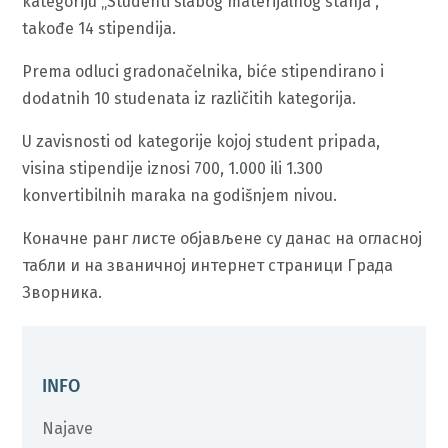
kategoriju „Studenti slabog materijalnog stanja“,
takođe 14 stipendija.
Prema odluci gradonačelnika, biće stipendirano i
dodatnih 10 studenata iz različitih kategorija.
U zavisnosti od kategorije kojoj student pripada,
visina stipendije iznosi 700, 1.000 ili 1.300
konvertibilnih maraka na godišnjem nivou.
Коначне ранг листе објављене су данас на огласној
табли и на званичној интернет страници Града
Зворника.
INFO
Najave