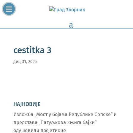
cestitka 3
дец 31, 2025
НАЈНОВИЈЕ
Изложба „Мост у бојама Републике Српске“ и
представа „Патуљкова књига бајки“
одушевили посјетиоце