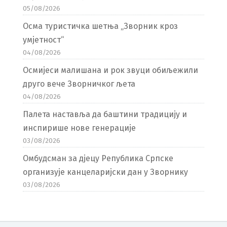
05/08/2026
Осма туристичка шетња „Зворник кроз
умјетност“
04/08/2026
Осмијеси малишана и рок звуци обиљежили
друго вече Зворничког љета
04/08/2026
Палета наставља да баштини традицију и
инспирише нове генерације
03/08/2026
Омбудсман за дјецу Република Српске
организује канцеларијски дан у Зворнику
03/08/2026